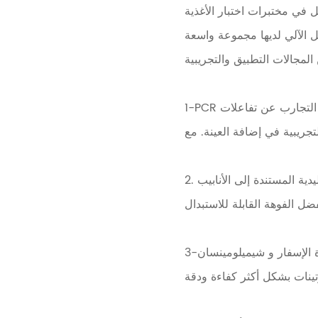
ل في مختبرات اختبار الأغذية
ل الآلي لديها مجموعة واسعة
1-PCR الكمي. تختلف هذه التجارب عن تفاعلات PCR النوعية ، وتتطلب دقة ودقة أعلى لمعالجة العينة لتجنب منتجات التفاعل
2. تفاعل وضع العلامات على الإنزيم. يمكن تجنب تلوث المواد المتفاعلة الناجمة عن الجرعات التقليدية المستندة إلى الأنابيب
3-الإسفار والتقادم الكيميائي كشف عالية الإنتاجية من البروتينات. جنبا إلى جنب مع لوحة القراءة الإسفار و شيميلومينسان