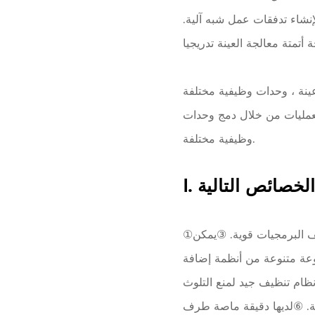
لإنشاء تدفقات عمل شبه آلية.
عينة ، وحدات وظيفية مختلفة
العمليات من خلال دمج وحدات
وظيفية مختلفة.
الخصائص التالية
①لديها إجراءات التشغيل التلقائي القياسية. ②يجب أن يكون نظام التشغيل مرن وبسيط ، وظائف البرمجيات قوية. ③يمكن
موعة متنوعة من أنظمة إضافة
ظام تنظيف جيد لمنع التلوث
بدقة. ⑥لديها دقيقة ماصة طرف