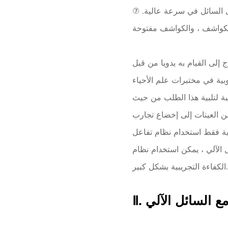
وى السائل في سرعة عالية. ⑦
 إلى القيام به يدويا من قبل
وبية في مختبرات علم الأحياء
عبة لتلبية هذا الطلب من حيث
خضاع تجارب PCR ، ويمكن إضافة العينة
دام نظام تفاعل PCR 96-well. إذا تم استخدام نظام تفاعل PCR 384-well للتشغيل اليدوي ، فسيتم زيادة
خدام نظام PCR 384-well ، ويتم تحسين
الكفاءة التجريبية بشكل كبير.
 مع السائل الآلي