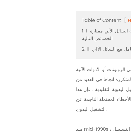
معالجة السائل الآلي
كتلة الهضم
Table of Content
[
H
الميكروويف الهضم
1. Ⅰ. يجب أن يكون أداة معالجة السائل الآلي ممتازة
رحلة مايكرو استخراج
الخصائص التالية
الأنسجة الآلي طاحونة
التعامل مع السائل الآلي
الغاز الاوتوماتيكى
التلقائي Titrator
لروبوتات أو الأدوات الآلية
لمتكررة اتجاها في العديد من
اليدوية التقليدية ، فإن هذا
لأخطاء المحتملة الناجمة عن
التشغيل اليدوي.
منذ mid-1990s ، تم تنفيذ العمل الآلي ، واستخراج الحمض النووي عالية الإنتاجية والتسلسل في العديد من مراكز التسلسل