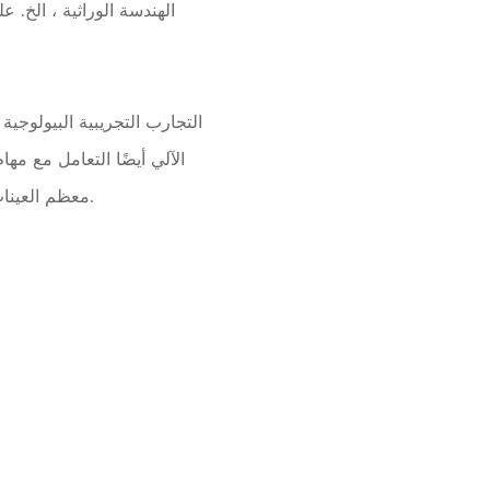
الآلي أيضًا التعامل مع مها
معظم العينات التلقائية إضافة أدوات المناولة لا يمكن القيام به ، لذلك يمكن أن ينطوي تطبيقه على نطاق أوسع.