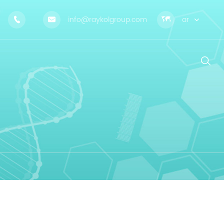
info@raykolgroup.com

ar



ال