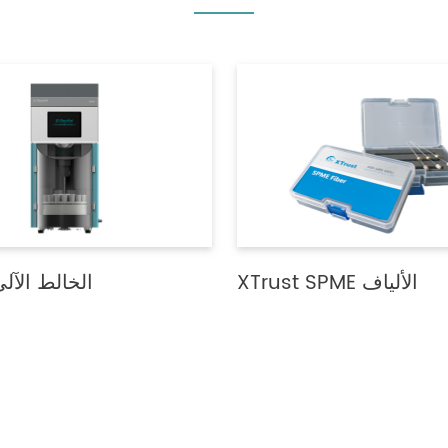
XTrust SPME الألياف
AH-40 الخالط الآل