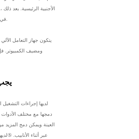
الأجنبية الرئيسية. بعد ذلك 
في بناء مختبرات الاختبار السريري ومكتبات الجينات البشرية ، تزداد درجة أتمتة معالجة العينة تدريجيا.
يتكون جهاز التعامل الآلي
ومضيف الكمبيوتر. فإن
Ⅰ. ي
دمجها مع مختلف الأدوات ل
العينة ويمكن دمج المزيد م
عبر أثناء الأنابيب. ⑤لد