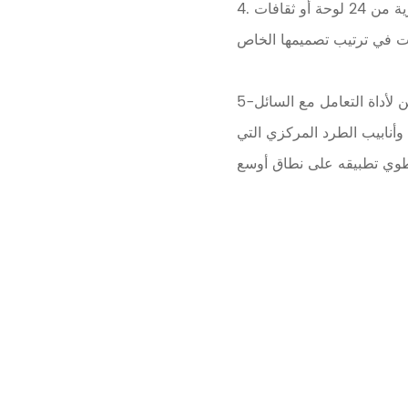
4. الهندسة الوراثية ، الخ. على سبيل المثال ، يمكن إخراج الخلايا المطلوبة أو المستنسخات البكتيرية من 24 لوحة أو ثقافات
5-التجارب التجريبية البيولوجية أو البيولوجية. بالإضافة إلى التعامل مع نقل السائل بين اللوحات ، يمكن لأداة التعامل مع السائل
ج وأنابيب الطرد المركزي التي