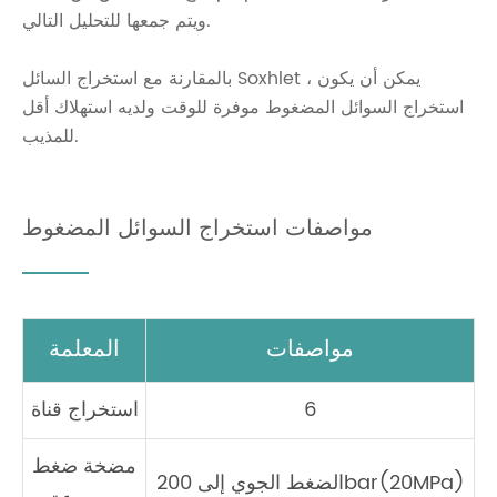
ويتم جمعها للتحليل التالي.
بالمقارنة مع استخراج السائل Soxhlet ، يمكن أن يكون
استخراج السوائل المضغوط موفرة للوقت ولديه استهلاك أقل
للمذيب.
مواصفات استخراج السوائل المضغوط
مواصفات
المعلمة
6
استخراج قناة
مضخة ضغط
الضغط الجوي إلى 200bar(20MPa)