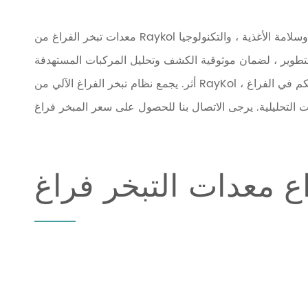
معالجة السائل الآلي
كتلة الهضم
معدات تبخر الفراغ من Raykol هي الحل المثالي للمختبرات التحليلية. في تحليل الملوثات البيئية وسلامة الأغذية ، والتكنولوجيا
الميكروويف الهضم
لتطوير ، لضمان موثوقية الكشف وتحليل المركبات المستهدفة
رحلة مايكرو استخراج
أثر. يجمع نظام تبخر الفراغ الآلي من RayKol بين مزايا نظام تبخر النيتروجين والمبخر الدوار مع نظام التحكم في الفراغ ،
الأنسجة الآلي طاحونة
الغاز الاوتوماتيكى
التلقائي Titrator
اع معدات التبخر فراغ