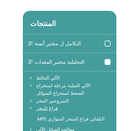
المنتجات
التكامل ل مختبر أتمتة

التحليلية مختبر المعدات

الآلي الخالط
الآلي الصلبة مرحلة استخراج
الضغط استخراج السوائل
النيتروجين التبخر
فراغ التبخر
MPE التلقائي فراغ المبخر المتوازي
معالجة السائل الآلي