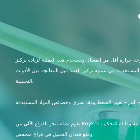
 حرارة أقل من المعتاد. وتستخدم هذه العملية لزيادة تركيز
المستخدمة في عملية تركيز العينة قبل المعالجة قبل الأدوات
التحليلية.
يقوم نظام تبخر الفراغ الآلي من RayKol بالتبخر المتوازي باستخدام الضغط السلبي الفراغي وتسخين حمام الماء والتذبذب ، لضمان ظروف التبخر لعينات مختلفة لتكون ثابتة وقابلة للتحكم ،
ومنع فقدان التحليل في فراغ منخفض.