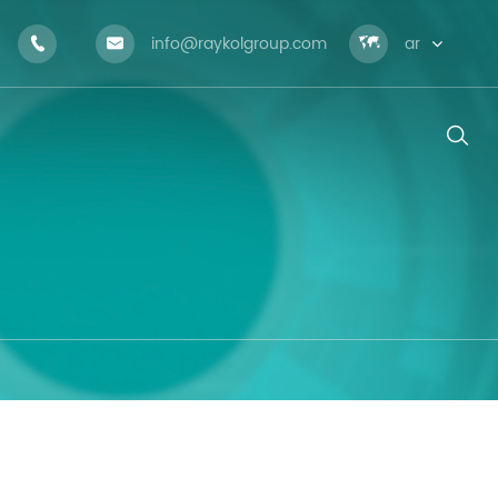
info@raykolgroup.com

ar



ال