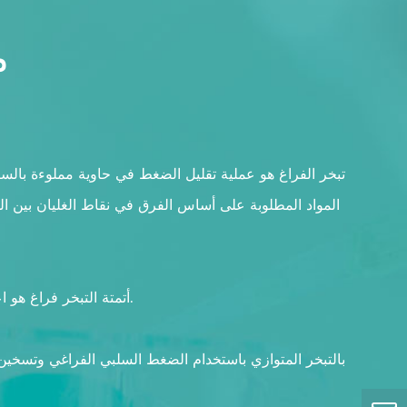
م
تبخر الفراغ هو عملية تقليل الضغط في حاوية مملوءة بالسا
المواد المطلوبة على أساس الفرق في نقاط الغليان بين الم
أتمتة التبخر فراغ هو اعتماد نظام التحكم فراغ الرقمية لتحديد قيمة الضغط المفضلة وبرنامج التدرج تغيير الضغط وفقا لطرق وخصائص المواد المستهدفة.