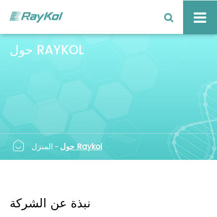
حول RAYKOL

حول Raykol
المنزل
نبذة عن الشركة