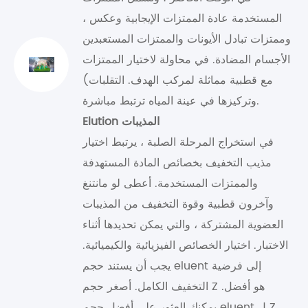
المستخدمة عادة الممتزات الإيجابية وعكس ،
وممتزات تبادل الأيونات والممتزات المستعبدين
الأجسام المضادة. في محاولة لاختيار الممتزات
مع قطبية مماثلة لمركب الهدف. التقلبات)
وتركيزها في عينة المياه ترتبط مباشرة.
Elution المذيبات
في استخراج المرحلة الصلبة ، يرتبط اختيار
مذيب التخفيف بخصائص المادة المستهدفة
والممتزات المستخدمة. أعطى لو مانتنغ
وآخرون قطبية وقوة التخفيف من المذيبات
العضوية المشتركة ، والتي يمكن تحديدها أثناء
الاختبار. اختيار الخصائص الفيزيائية والكيميائية.
يجب أن يستند حجم eluent إلى فرضية
التخفيف الكامل. أصغر حجم Z هو أفضل.
يمكنك العثور على أفضل حجم eluent ل Z