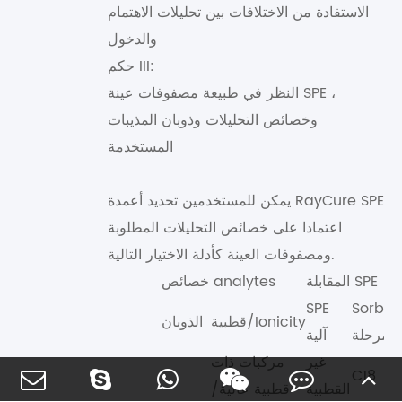
الاستفادة من الاختلافات بين تحليلات الاهتمام
والدخول
حكم III:
النظر في طبيعة مصفوفات عينة SPE ،
وخصائص التحليلات وذوبان المذيبات
المستخدمة
يمكن للمستخدمين تحديد أعمدة RayCure SPE
اعتمادا على خصائص التحليلات المطلوبة
ومصفوفات العينة كأدلة الاختيار التالية.
المقابلة SPE
خصائص analytes
SPE
Sorben
قطبية/Ionicity
الذوبان
المرحلة
آلية
غير
مركبات ذات
C18
القطبية
قطبية عالية/